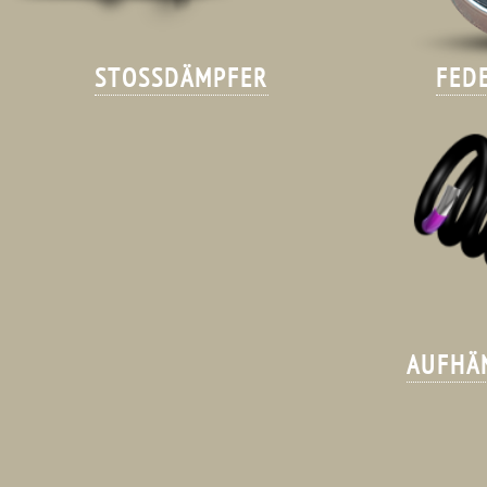
STOSSDÄMPFER
FED
AUFHÄ