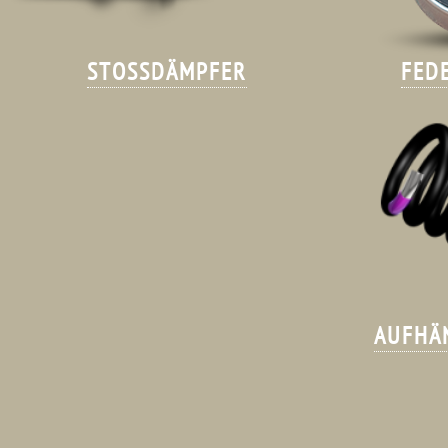
STOSSDÄMPFER
FED
AUFHÄ