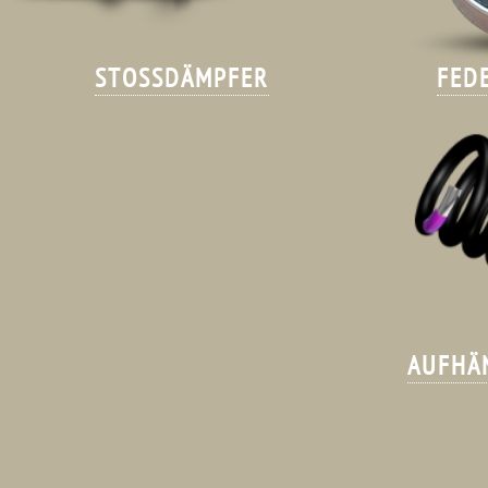
STOSSDÄMPFER
FED
AUFHÄ